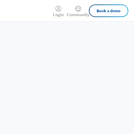
External
Book a demo
Login
Community
Links