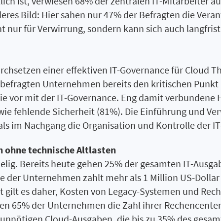
ch ist, verwiesen 68% der zentralen IT-Mitarbeiter auf
eres Bild: Hier sahen nur 47% der Befragten die Verant
t nur für Verwirrung, sondern kann sich auch langfrist
rchsetzen einer effektiven IT-Governance für Cloud T
 befragten Unternehmen bereits den kritischen Punkt 
e vor mit der IT-Governance. Eng damit verbundene 
ie fehlende Sicherheit (81%). Die Einführung und Ver
s im Nachgang die Organisation und Kontrolle der IT-
h ohne technische Altlasten
spielig. Bereits heute gehen 25% der gesamten IT-Ausg
e der Unternehmen zahlt mehr als 1 Million US-Dollar p
t gilt es daher, Kosten von Legacy-Systemen und Rec
en 65% der Unternehmen die Zahl ihrer Rechencenter 
on unnötigen Cloud-Ausgaben, die bis zu 35% des gesa