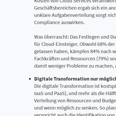
Kosten von Cloud Services verantwortli
Geschäftsbereichen ergab sich ein and
unklare Aufgabenverteilung sorgt nich
Compliance auswirken.
Was überrascht: Das Festlegen und Du
für Cloud-Einsteiger. Obwohl 68% der
gelassen haben, kämpfen 84% nach wi
Fachkräften und Ressourcen (79%) sow
damit weniger Probleme zu machen, al
Digitale Transformation nur möglic
Die digitale Transformation ist kost
IaaS und PaaS), und mehr als die Hälft
Verteilung von Ressourcen und Budge
und wenn möglich zu senken. So plan
verspricht auch die Identifikation v